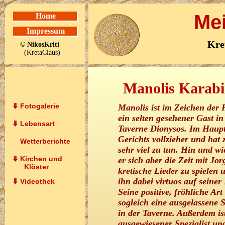
Mei
Home
Impressum
Kre
© NikosKriti
(KretaClaus)
Manolis Karabi
Fotogalerie
Manolis ist im Zeichen der 
ein selten gesehener Gast in
Lebensart
Taverne Dionysos. Im Hauptb
Gerichts vollzieher und hat 
Wetterberichte
sehr viel zu tun. Hin und w
Kirchen und
er sich aber die Zeit mit Jor
Klöster
kretische Lieder zu spielen u
ihn dabei virtuos auf seiner
Videothek
Seine positive, fröhliche Art 
sogleich eine ausgelassene
in der Taverne. Außerdem ist
ausgewiesener Spezialist un