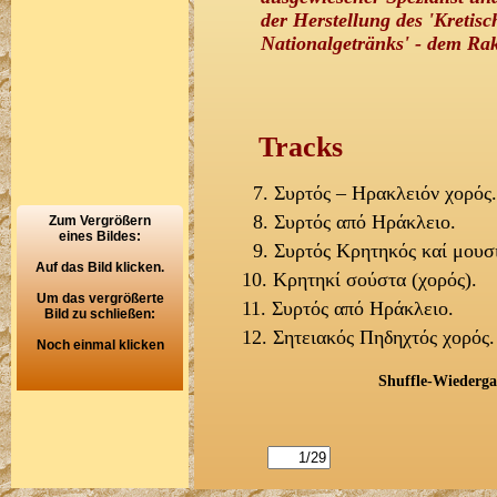
der Herstellung des 'Kretis
Nationalgetränks' - dem Rak
Tracks
7. Συρτός – Ηρακλειόν χορός.
8. Συρτός από Ηράκλειο.
Zum Vergrößern
eines Bildes:
9. Συρτός Κρητηκός καί μουσι
Auf das Bild klicken.
10. Κρητηκί σούστα (χορός).
Um das vergrößerte
11. Συρτός από Ηράκλειο.
Bild zu schließen:
12. Σητειακός Πηδηχτός χορός.
Noch einmal klicken
Shuffle-Wiederg